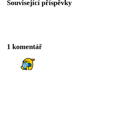
Související příspěvky
1 komentář
WordPress komentátor
před 8 měsíců
Pro vložení odpovědi na komentář se
musíte přihlásit
Zdravím, tohle je komentář.
Chcete-li začít se schvalováním, úpravami a mazáním
komentářů, pak si prohlédněte sekci Komentáře na
nástěnce.
Profilové obrázky komentujících vám přináší služba