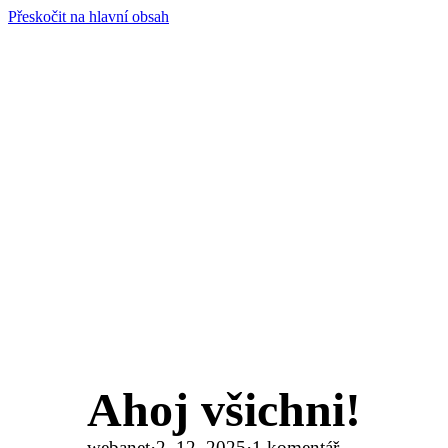
Přeskočit na hlavní obsah
Ahoj všichni!
webanet
·
2. 12. 2025
·
1 komentář